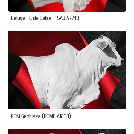
Beluga TE da Sabia – SAB A7743
REM Gentileza (REMC A1233)