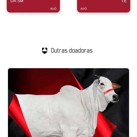
DA SM
TE
AVÓ
AVÓ
Outras doadoras