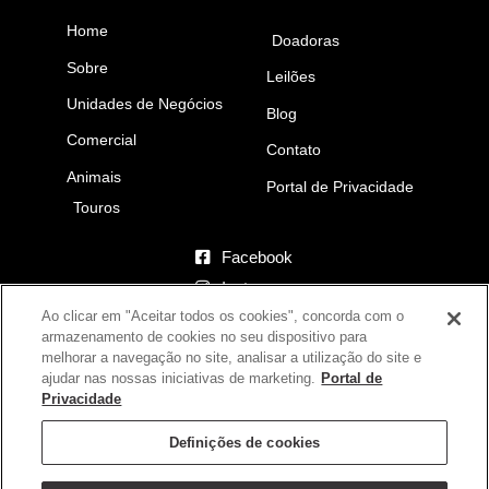
Home
Doadoras
Sobre
Leilões
Unidades de Negócios
Blog
Comercial
Contato
Animais
Portal de Privacidade
Touros
Facebook
Instagram
Ao clicar em "Aceitar todos os cookies", concorda com o
YouTube
armazenamento de cookies no seu dispositivo para
melhorar a navegação no site, analisar a utilização do site e
Fazenda Eldorado
ajudar nas nossas iniciativas de marketing.
Portal de
Iaciara-GO – Brasil
Privacidade
(62) 9.9626-6408
Definições de cookies
(17) 9.9791-2828