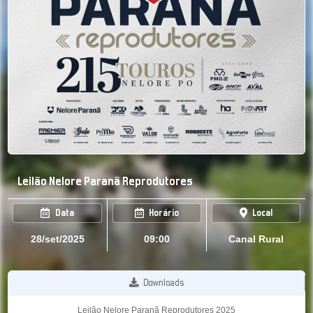
Leilão Nelore Paranã Reprodutores
Data
Horário
Local
28/set/2025
09:00
Canal Rural
Downloads
Leilão Nelore Paranã Reprodutores 2025