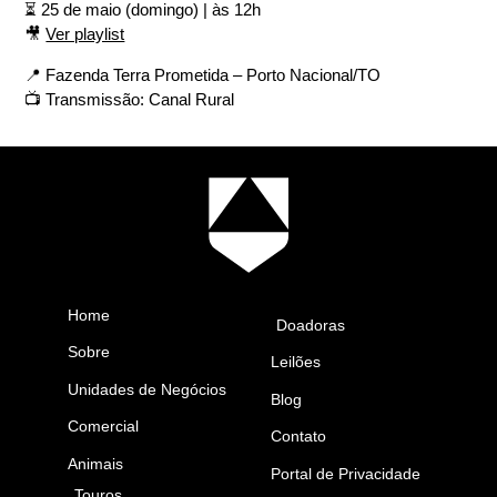
⏳ 25 de maio (domingo) | às 12h
🎥
Ver playlist
📍 Fazenda Terra Prometida – Porto Nacional/TO
📺 Transmissão: Canal Rural
Home
Doadoras
Sobre
Leilões
Unidades de Negócios
Blog
Comercial
Contato
Animais
Portal de Privacidade
Touros