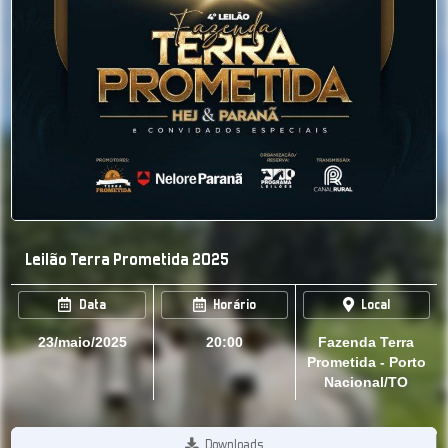
Leilão Terra Prometida 2025
Data
Horário
Local
23/maio/2025
20:00
Fazenda Terra
Prometida - Porto
Nacional/TO
Downloads