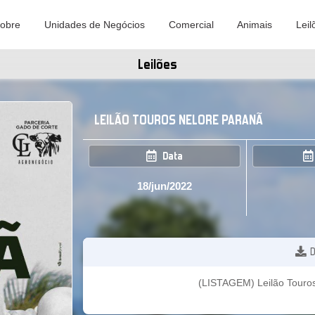
obre
Unidades de Negócios
Comercial
Animais
Leil
Leilões
LEILÃO TOUROS NELORE PARANÃ
Data
18/jun/2022
D
(LISTAGEM) Leilão Touro