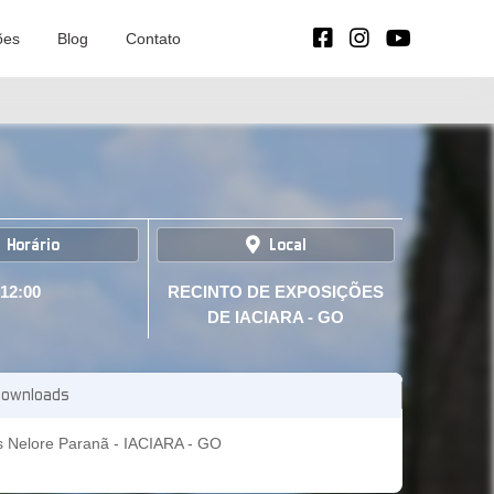
ões
Blog
Contato
Horário
Local
12:00
RECINTO DE EXPOSIÇÕES
DE IACIARA - GO
ownloads
s Nelore Paranã - IACIARA - GO