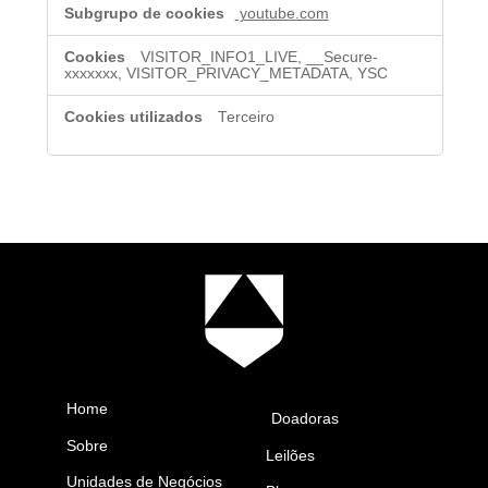
youtube.com
VISITOR_INFO1_LIVE, __Secure-
xxxxxxx, VISITOR_PRIVACY_METADATA, YSC
Terceiro
Home
Doadoras
Sobre
Leilões
Unidades de Negócios