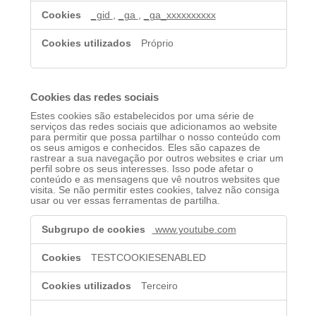
desempenho
_gid
,
_ga
,
_ga_xxxxxxxxxx
Próprio
Cookies das redes sociais
Estes cookies são estabelecidos por uma série de
serviços das redes sociais que adicionamos ao website
para permitir que possa partilhar o nosso conteúdo com
os seus amigos e conhecidos. Eles são capazes de
rastrear a sua navegação por outros websites e criar um
perfil sobre os seus interesses. Isso pode afetar o
conteúdo e as mensagens que vê noutros websites que
visita. Se não permitir estes cookies, talvez não consiga
usar ou ver essas ferramentas de partilha.
Cookies
www.youtube.com
das
redes
sociais
TESTCOOKIESENABLED
Terceiro