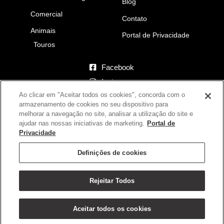
Blog
Comercial
Contato
Animais
Portal de Privacidade
Touros
Facebook
Instagram
Ao clicar em "Aceitar todos os cookies", concorda com o
YouTube
armazenamento de cookies no seu dispositivo para
melhorar a navegação no site, analisar a utilização do site e
Fazenda Eldorado
ajudar nas nossas iniciativas de marketing.
Portal de
Iaciara-GO – Brasil
Privacidade
(62) 9.9626-6408
Definições de cookies
(17) 9.9791-2828
Rejeitar Todos
Desenvolvido pela
Agência Berrante
Aceitar todos os cookies
Pensando em você