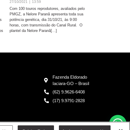
27/10/2021 | 13:59
Com 100 touros reprodutores, avaliados pelo
PMGZ, a Nelore Paranã apresenta toda sua
s
potência genética, dia 31/10/21, às 9:00
horas, com transmissão do Canal Rural. O
os
plantel da Nelore Paranã[…]
Fazenda Eldorado
Iaciara-GO – Brasil
(62) 9.9626-6408
(17) 9.9791-2828