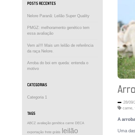
POSTS RECENTES
Nelore Paranã: Leilão Super Quality
PMGZ: melhoramento genético tem
essa avaliação
Vem aí!!! Mais um leilão de referência
da raça Nelore.
Arroba do boi em queda: entenda o
motivo
CATEGORIAS
Arro
Categoria 1
28/09
carne
,
TAGS
A arrob
ABCZ
avaliação genética
carne
DECA
leilão
Uma das 
exportação
frete grátis