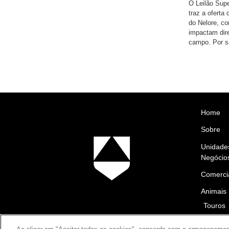
O Leilão Supe
traz a oferta
do Nelore, co
impactam dir
campo. Por s
Home
Sobre
Unidade
Negócio
Comerci
Animais
Touros