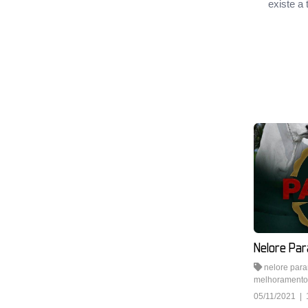
existe a
Nelore Par
nelore par
melhoramento
05/11/2021 | 