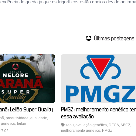
 tendência de queda já que os frigoríficos estão cheios devido ao im
Últimas postagens
anã: Leilão Super Quality
PMGZ: melhoramento genético te
essa avaliação
anã
,
produtividade
,
qualidade
,
 genético
,
leilão
zebu
,
avaliação genética
,
DECA
,
ABCZ
,
melhoramento genético
,
PMGZ
17:02