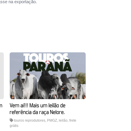
passe na exportação.
m
Vem aí!!! Mais um leilão de
referência da raça Nelore.
touros reprodutores
,
PMGZ
,
leilão
,
frete
grátis