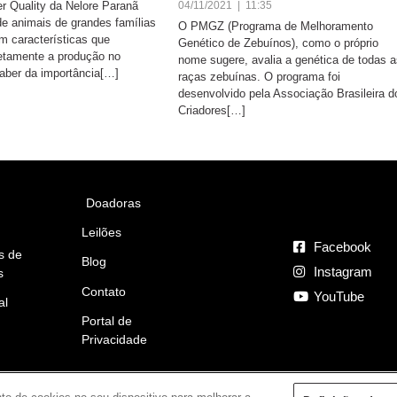
r Quality da Nelore Paranã
04/11/2021 | 11:35
 de animais de grandes famílias
O PMGZ (Programa de Melhoramento
m características que
Genético de Zebuínos), como o próprio
etamente a produção no
nome sugere, avalia a genética de todas a
aber da importância[…]
raças zebuínas. O programa foi
desenvolvido pela Associação Brasileira d
Criadores[…]
Doadoras
Leilões
Facebook
s de
Blog
Instagram
s
Contato
YouTube
al
Portal de
Privacidade