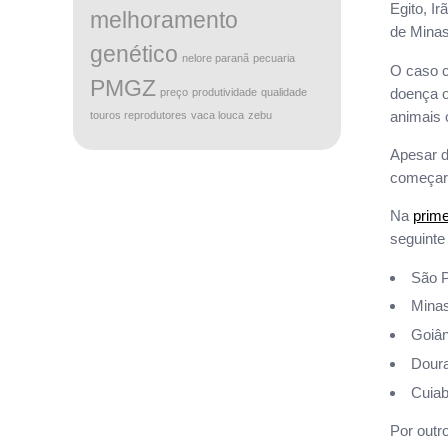
Egito, I
melhoramento
de Minas
genético
nelore paranã
pecuaria
O caso c
PMGZ
doença o
preço
produtividade
qualidade
animais
touros reprodutores
vaca louca
zebu
Apesar d
começar
Na
prime
seguinte
São P
Minas
Goiân
Doura
Cuiab
Por outr