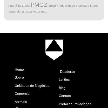
PMGZ
paranã
pecuaria
preço
produtividade
qualidade
touros
reprodutores
vaca louca
zebu
Home
Doadoras
Sobre
Leilões
Unidades de Negócios
Blog
Comercial
Contato
Animais
Portal de Privacidade