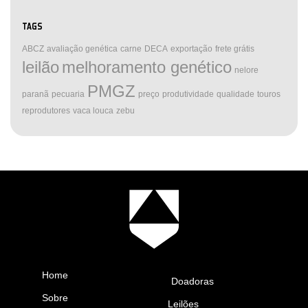
TAGS
ABCZ
avaliação genética
carne
DECA
exportação
frete grátis
leilão
melhoramento genético
nelore
PMGZ
paranã
pecuaria
preço
produtividade
qualidade
touros
reprodutores
vaca louca
zebu
Home
Doadoras
Sobre
Leilões