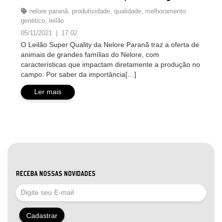
nelore paranã
,
produtividade
,
qualidade
,
melhoramento
genético
,
leilão
05/11/2021 | 17:02
O Leilão Super Quality da Nelore Paranã traz a oferta de
animais de grandes famílias do Nelore, com
características que impactam diretamente a produção no
campo. Por saber da importância[…]
Ler mais
RECEBA NOSSAS NOVIDADES