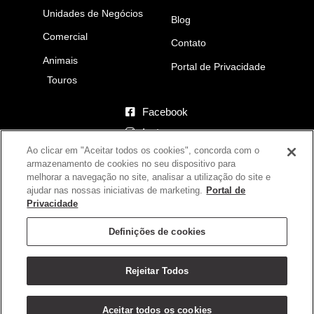
Unidades de Negócios
Blog
Comercial
Contato
Animais
Portal de Privacidade
Touros
Facebook
Instagram
Ao clicar em "Aceitar todos os cookies", concorda com o
YouTube
armazenamento de cookies no seu dispositivo para
melhorar a navegação no site, analisar a utilização do site e
Fazenda Eldorado
ajudar nas nossas iniciativas de marketing.
Portal de
Iaciara-GO – Brasil
Privacidade
(62) 9.9626-6408
Definições de cookies
(17) 9.9791-2828
Rejeitar Todos
Desenvolvido pela
Agência Berrante
Aceitar todos os cookies