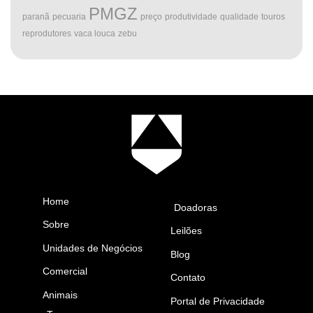
PMGZ
paranã
pecuaria
preço
produtividade
qualidade
touros
reprodutores
vaca louca
zebu
Home
Doadoras
Sobre
Leilões
Unidades de Negócios
Blog
Comercial
Contato
Animais
Portal de Privacidade