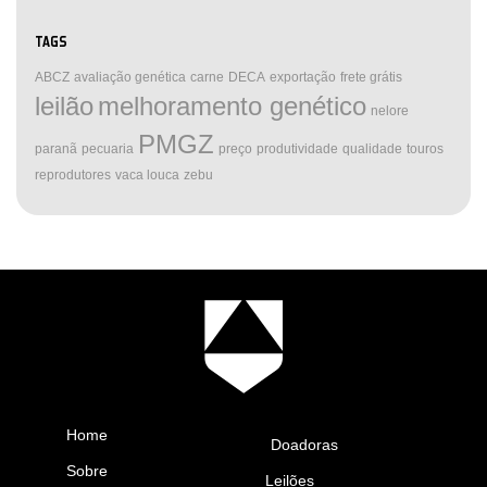
TAGS
ABCZ
avaliação genética
carne
DECA
exportação
frete grátis
leilão
melhoramento genético
nelore
PMGZ
paranã
pecuaria
preço
produtividade
qualidade
touros
reprodutores
vaca louca
zebu
Home
Doadoras
Sobre
Leilões