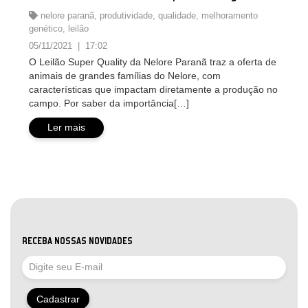
nelore paranã
,
produtividade
,
qualidade
,
melhoramento
genético
,
leilão
05/11/2021 | 17:02
O Leilão Super Quality da Nelore Paranã traz a oferta de
animais de grandes famílias do Nelore, com
características que impactam diretamente a produção no
campo. Por saber da importância[…]
Ler mais
RECEBA NOSSAS NOVIDADES