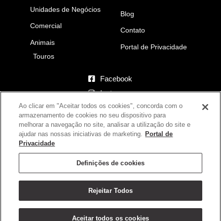
Unidades de Negócios
Blog
Comercial
Contato
Animais
Portal de Privacidade
Touros
Facebook
Instagram
Ao clicar em "Aceitar todos os cookies", concorda com o
YouTube
armazenamento de cookies no seu dispositivo para
melhorar a navegação no site, analisar a utilização do site e
Fazenda Eldorado
ajudar nas nossas iniciativas de marketing.
Portal de
Iaciara-GO – Brasil
Privacidade
(62) 9.9626-6408
Definições de cookies
(17) 9.9791-2828
Rejeitar Todos
Desenvolvido pela
Agência Berrante
Aceitar todos os cookies