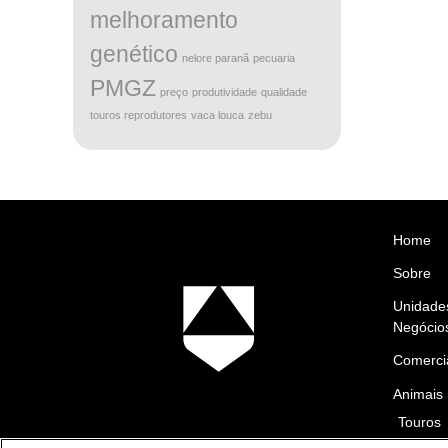
melhoramento
genético
nelore paranã
pecuaria
PMGZ
preço
produtividade
qualidade
touros reprodutores
vaca louca
zebu
Home
Sobre
Unidade
Negócio
Comerci
Animais
Touros