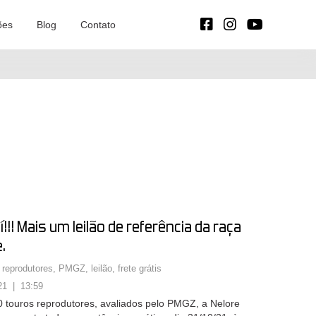
ões
Blog
Contato
!!! Mais um leilão de referência da raça
.
 reprodutores
,
PMGZ
,
leilão
,
frete grátis
21 | 13:59
 touros reprodutores, avaliados pelo PMGZ, a Nelore