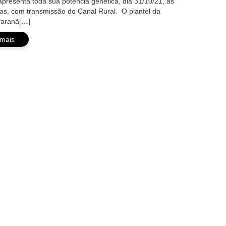
presenta toda sua potência genética, dia 31/10/21, às
as, com transmissão do Canal Rural. O plantel da
Paranã[…]
 mais