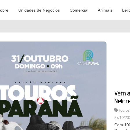
obre
Unidades de Negócios
Comercial
Animais
Leil
Vem aí
Nelore
touros
27/10/20
Com 100