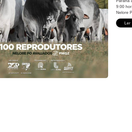
Paranã a
9:00 hor
Nelore 
Ler