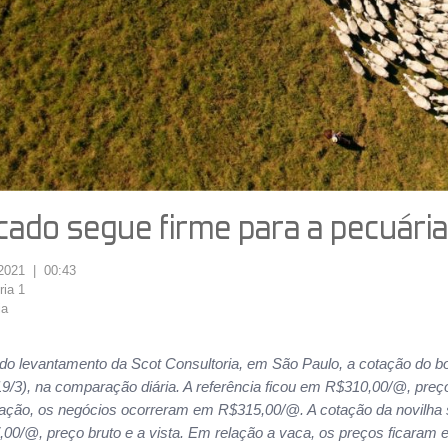
ado segue firme para a pecuária
/2021 | 00:43
ria 1
ia
o levantamento da Scot Consultoria, em São Paulo, a cotação do bo
(19/3), na comparação diária. A referência ficou em R$310,00/@, pre
ação, os negócios ocorreram em R$315,00/@. A cotação da novilha
00/@, preço bruto e a vista. Em relação a vaca, os preços ficar