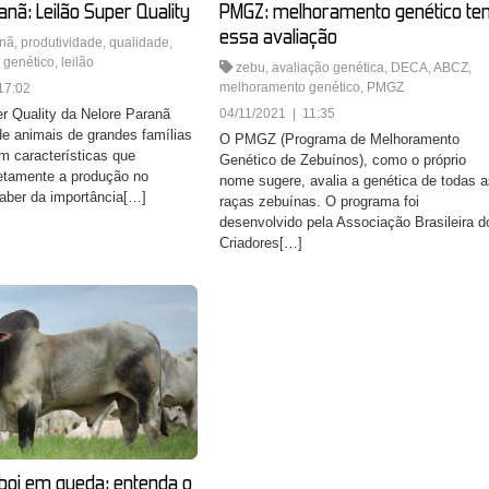
anã: Leilão Super Quality
PMGZ: melhoramento genético te
essa avaliação
anã
,
produtividade
,
qualidade
,
 genético
,
leilão
zebu
,
avaliação genética
,
DECA
,
ABCZ
,
melhoramento genético
,
PMGZ
17:02
r Quality da Nelore Paranã
04/11/2021 | 11:35
 de animais de grandes famílias
O PMGZ (Programa de Melhoramento
m características que
Genético de Zebuínos), como o próprio
etamente a produção no
nome sugere, avalia a genética de todas a
aber da importância[…]
raças zebuínas. O programa foi
desenvolvido pela Associação Brasileira d
Criadores[…]
boi em queda: entenda o