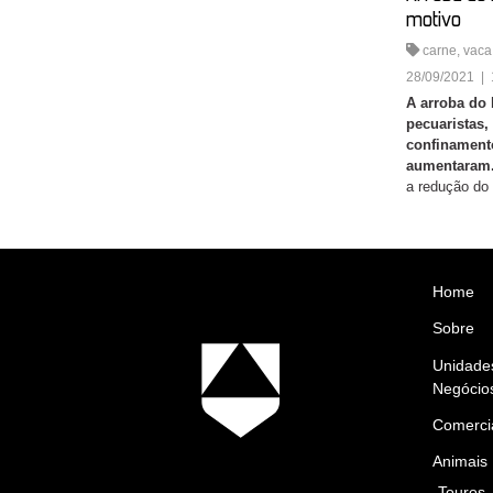
motivo
carne
,
vaca
28/09/2021 | 
A arroba do
pecuaristas,
confinament
aumentaram
a redução do 
Home
Sobre
Unidade
Negócio
Comerci
Animais
Touros