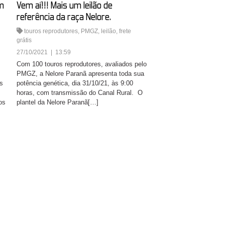
m
Vem aí!!! Mais um leilão de
referência da raça Nelore.
touros reprodutores
,
PMGZ
,
leilão
,
frete
grátis
27/10/2021 | 13:59
Com 100 touros reprodutores, avaliados pelo
PMGZ, a Nelore Paranã apresenta toda sua
s
potência genética, dia 31/10/21, às 9:00
horas, com transmissão do Canal Rural. O
os
plantel da Nelore Paranã[…]