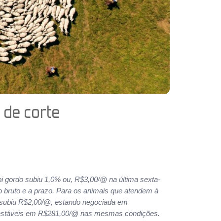
 de corte
i gordo subiu 1,0% ou, R$3,00/@ na última sexta-
ço bruto e a prazo. Para os animais que atendem à
 subiu R$2,00/@, estando negociada em
am estáveis em R$281,00/@ nas mesmas condições.