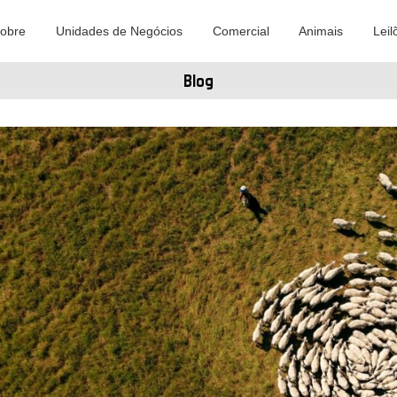
obre
Unidades de Negócios
Comercial
Animais
Leil
Blog