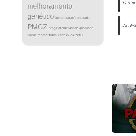
O merc
melhoramento
genético
nelore paranã
pecuaria
PMGZ
Anális
preço
produtividade
qualidade
touros reprodutores
vaca louca
zebu