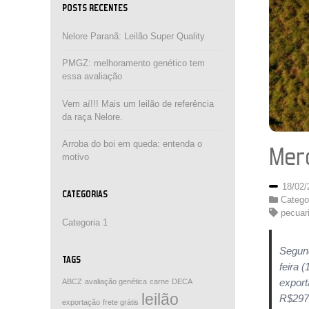
POSTS RECENTES
Nelore Paranã: Leilão Super Quality
PMGZ: melhoramento genético tem
essa avaliação
Vem aí!!! Mais um leilão de referência
da raça Nelore.
Arroba do boi em queda: entenda o
Merc
motivo
18/02
CATEGORIAS
Catego
pecuar
Categoria 1
Segund
TAGS
feira 
export
ABCZ
avaliação genética
carne
DECA
leilão
R$297,
exportação
frete grátis