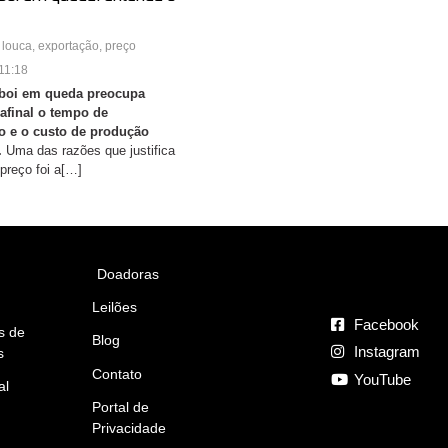
 louca
,
exportação
,
preço
11:18
 boi em queda preocupa
 afinal o tempo de
o e o custo de produção
.
Uma das razões que justifica
preço foi a[…]
Doadoras
Leilões
Facebook
s de
Blog
Instagram
s
Contato
YouTube
al
Portal de
Privacidade